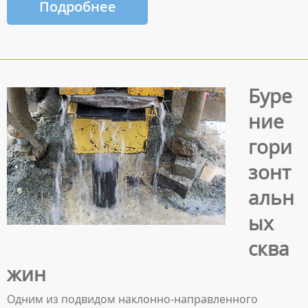
Подробнее
Буре
ние
гори
зонт
альн
ых
сква
жин
Одним из подвидом наклонно-направленного